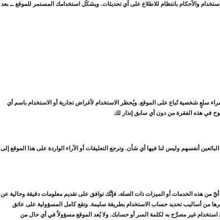
ستخدام والأحكام بانتظام للاطلاع على أي تحديثات. ويشكِّل استخدامك المستمر للموقع ــ بعد
راء سلعٍ شخصية تُباع على الموقع. ويُحظر الاستخدام لأغراض تجارية أو الاستخدام باسم أي
ئعين أنفسهم وليس لنا فيها أي شأن. وترجع التعليقات أو الآراء الواردة على هذا الموقع إلى
ّ من هذه الخدمات أو الميزات ذات الصلة، فإنَّك توافق على تقديم معلومات دقيقة وحالية عن
غيرها من أساليب تحديد حساب الاستخدام بطريقة سليمة. وتقع كامل المسؤولية على عاتق
تخدام غير مصرَّح به لكلمة السر أو حسابك. ولا يُعد الموقع مسؤولاً في أي حال من