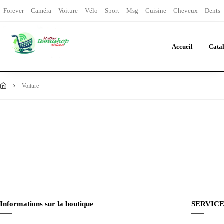
Forever
Caméra
Voiture
Vélo
Sport
Msg
Cuisine
Cheveux
Dents
Accueil
Cata
voiture
Informations sur la boutique
SERVICE