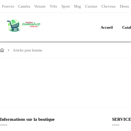
Forever
Caméra
Voiture
Vélo
Sport
Msg
Cuisine
Cheveux
Dents
Accueil
Cata
articles pour homme
Informations sur la boutique
SERVICE