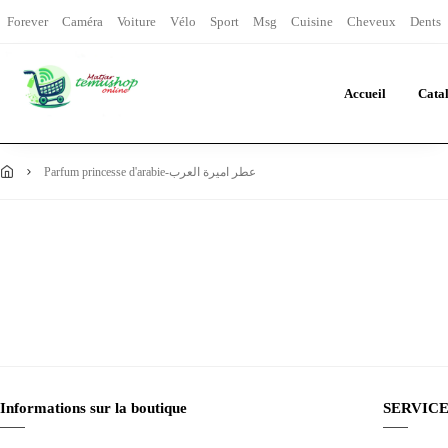
Forever
Caméra
Voiture
Vélo
Sport
Msg
Cuisine
Cheveux
Dents
Accueil
Cata
parfum princesse d'arabie-عطر اميرة العرب
Informations sur la boutique
SERVICE