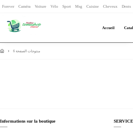
Forever
Caméra
Voiture
Vélo
Sport
Msg
Cuisine
Cheveux
Dents
Accueil
Cata
منتوجات الصفحة 6
Informations sur la boutique
SERVICE